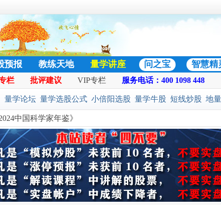
股预报
教练天地
量学讲座
问之宝
智慧精
专栏
批评建议
VIP专栏
服务电话：400 1098 448
日志
热门好贴
:
量学论坛
量学选股公式
小倍阳选股
量学牛股
短线炒股
地
024中国科学家年鉴》
选股公式
预警选股公式
股票池
二号战法
黄金柱选股
凹口淘