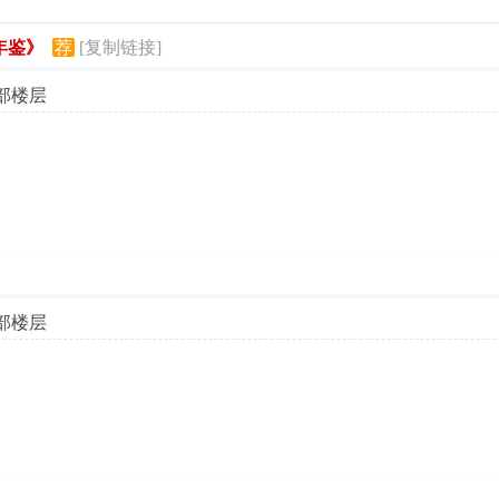
年鉴》
荐
[复制链接]
部楼层
部楼层