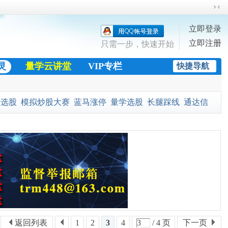
切
换
立即登录
到
立即注册
窄
只需一步，快速开始
版
灵
量学云讲堂
VIP专栏
快捷导航
股市快讯
量选股
模拟炒股大赛
蓝马涨停
量学选股
长腿踩线
通达信
金
黄金十字架
返回列表
1
2
3
4
/ 4 页
下一页