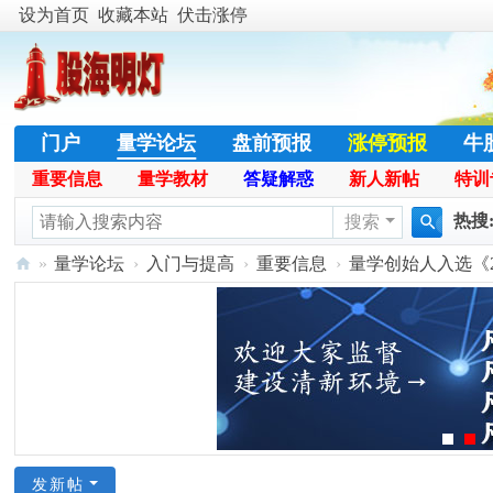
设为首页
收藏本站
伏击涨停
门户
量学论坛
盘前预报
涨停预报
牛
重要信息
量学教材
答疑解惑
新人新帖
特训
股票公式
学员天地
名人传奇
特训专栏
热搜
搜索
搜
»
量学论坛
›
入门与提高
›
重要信息
›
量学创始人入选《2
暴涨
索
股
海
明
灯
官
网
发新帖