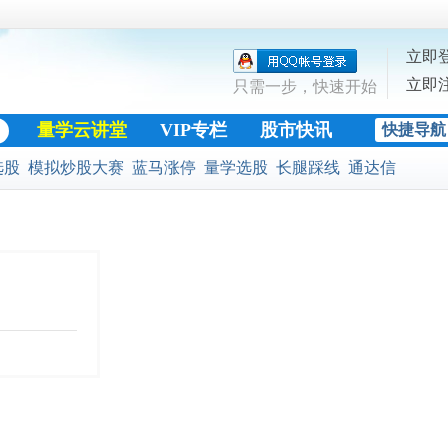
立即
立即
只需一步，快速开始
量学云讲堂
VIP专栏
股市快讯
快捷导航
股票公式
选股
模拟炒股大赛
蓝马涨停
量学选股
长腿踩线
通达信
黄金十字架