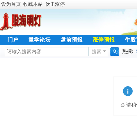
设为首页
收藏本站
伏击涨停
门户
量学论坛
盘前预报
涨停预报
牛股
热搜:
搜索
学员天地
名人传奇
特训专栏
日志
热
搜
暴涨选
索
请稍候