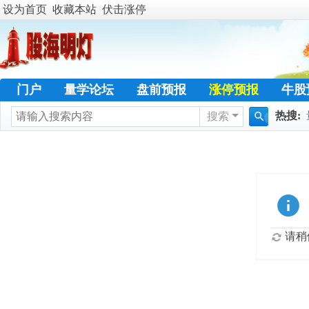
设为首页
收藏本站
伏击涨停
门户
量学论坛
盘前预报
涨停预报
牛股
热搜:
搜索
学员天地
名人传奇
特训专栏
日志
热
搜
暴涨选
索
请稍候