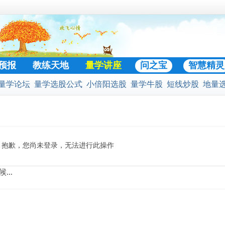
预报
教练天地
量学讲座
问之宝
智慧精灵
量学论坛
量学选股公式
小倍阳选股
量学牛股
短线炒股
地量
门好贴
股公式
预警选股公式
股票池
二号战法
黄金柱选股
凹口淘金
抱歉，您尚未登录，无法进行此操作
...