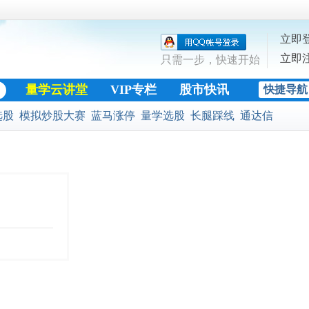
立即
立即
只需一步，快速开始
量学云讲堂
VIP专栏
股市快讯
快捷导航
股票公式
选股
模拟炒股大赛
蓝马涨停
量学选股
长腿踩线
通达信
黄金十字架