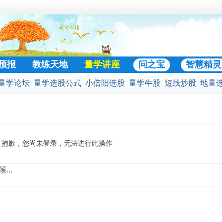
预报
教练天地
量学讲座
问之宝
智慧精灵
量学论坛
量学选股公式
小倍阳选股
量学牛股
短线炒股
地量
门好贴
股公式
预警选股公式
股票池
二号战法
黄金柱选股
凹口淘金
抱歉，您尚未登录，无法进行此操作
...