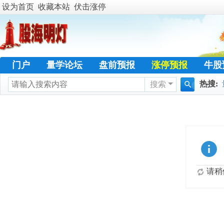
设为首页
收藏本站
伏击涨停
门户
量学论坛
盘前预报
涨停预报
牛股
热搜:
搜索
学员天地
名人传奇
特训专栏
日志
热
搜
暴涨选
索
请稍候