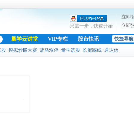
立即
立即
只需一步，快速开始
量学云讲堂
VIP专栏
股市快讯
快捷导航
股票公式
选股
模拟炒股大赛
蓝马涨停
量学选股
长腿踩线
通达信
黄金十字架