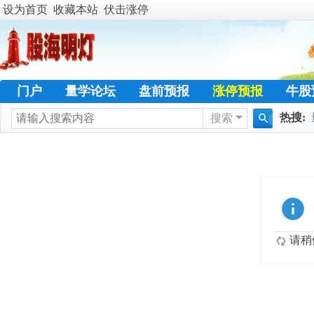
设为首页
收藏本站
伏击涨停
门户
量学论坛
盘前预报
涨停预报
牛股
热搜:
搜索
学员天地
名人传奇
特训专栏
日志
热
搜
暴涨选
索
请稍候