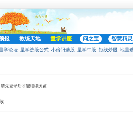
预报
教练天地
量学讲座
问之宝
智慧精灵
量学论坛
量学选股公式
小倍阳选股
量学牛股
短线炒股
地量
门好贴
股公式
预警选股公式
股票池
二号战法
黄金柱选股
凹口淘金
请先登录后才能继续浏览
...