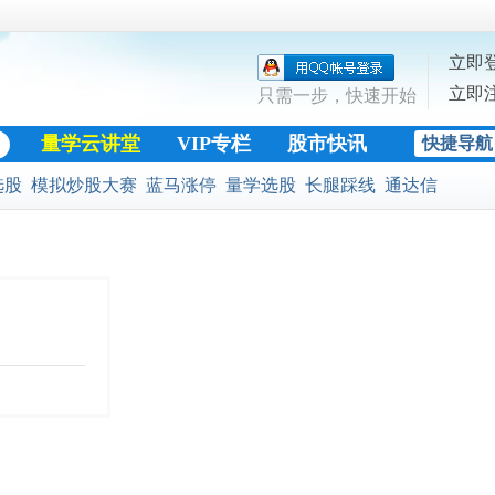
立即
立即
只需一步，快速开始
量学云讲堂
VIP专栏
股市快讯
快捷导航
股票公式
选股
模拟炒股大赛
蓝马涨停
量学选股
长腿踩线
通达信
黄金十字架