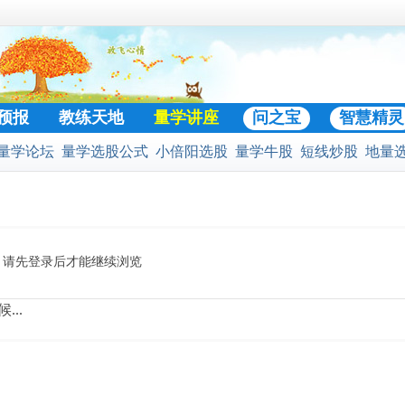
预报
教练天地
量学讲座
问之宝
智慧精灵
量学论坛
量学选股公式
小倍阳选股
量学牛股
短线炒股
地量
门好贴
股公式
预警选股公式
股票池
二号战法
黄金柱选股
凹口淘金
请先登录后才能继续浏览
...