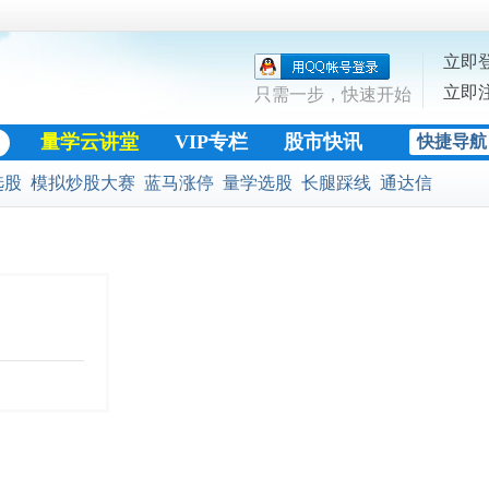
立即
立即
只需一步，快速开始
量学云讲堂
VIP专栏
股市快讯
快捷导航
股票公式
选股
模拟炒股大赛
蓝马涨停
量学选股
长腿踩线
通达信
黄金十字架