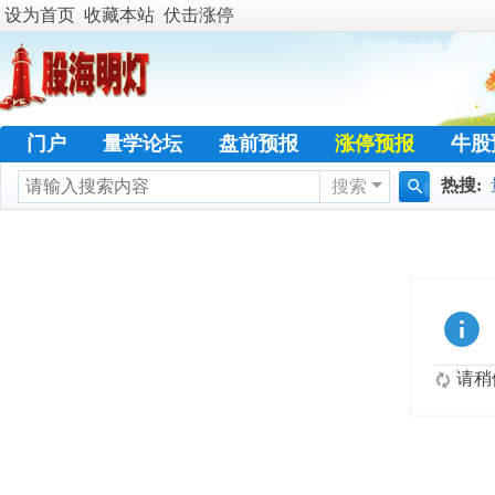
设为首页
收藏本站
伏击涨停
门户
量学论坛
盘前预报
涨停预报
牛股
热搜:
搜索
学员天地
名人传奇
特训专栏
日志
热
搜
暴涨选
索
请稍候