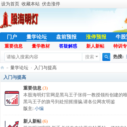
设为首页
收藏本站
伏击涨停
门户
量学论坛
盘前预报
涨停预报
牛股
重要信息
量学教材
答疑解惑
新人新帖
特训专
学员天地
名人传奇
特训专栏
日志
热
热搜:
搜索
搜
»
量学论坛
›
入门与提高
暴涨选
索
股
入门与提高
海
重要信息
(3)
明
本股海明灯官网是黑马王子张得一教授领衔创建的唯
灯
黑马王子的旗号到处招摇撞骗,请各位网友明鉴
版主:
小编
官
网
新人新帖
(6)