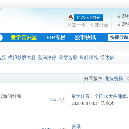
立即
立即
只需一步，快速开始
量学云讲堂
VIP专栏
股市快讯
快捷导航
股票公式
选股
模拟炒股大赛
蓝马涨停
量学选股
长腿踩线
通达信
黄金十字架
分区版主:
龙头密探
股海明灯和
量学佳音：全国10大
184
/
6万
2026-8-8 08:14
陈水木
资讯