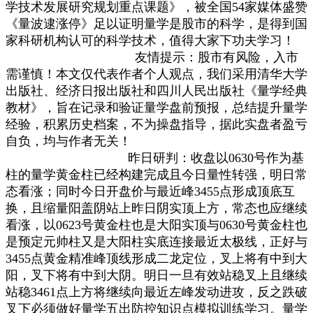
学技术发展研究规划重点课题》，被全国54家媒体盛赞
《量波逮涨停》足以证明量学是股市的科学，是得到国
家科研机构认可的科学技术，值得大家下功夫学习！
友情提示：股市有风险，入市
需谨慎！本文仅代表作者个人观点，我们采用清华大学
出版社、经济日报出版社和四川人民出版社《量学经典
教材》，旨在记录和验证量学盘前预报，总结提升量学
经验，积累历史档案，不为操盘指导，据此实盘者盈亏
自负，均与作者无关！
昨日研判：收盘以0630号作为基
柱的量学黄金柱已经构建完成且今日量性转强，明日常
态看涨；同时今日开盘价与最近峰3455点形成顶底互
换，且缩量阳盖阴站上昨日阴实顶上方，常态也应继续
看涨，以0623号黄金柱也是大阳实顶与0630号黄金柱也
是预定元帅柱又是大阳柱实底连接最近太极线，正好与
3455点黄金精准峰顶线形成二龙定位，叉上将有中到大
阳，叉下将有中到大阴。明日一旦有效站稳叉上且继续
站稳3461点上方将继续向最近左峰发动进攻，反之跌破
叉下必须做好量学五出防控知识点模拟训练学习。量学