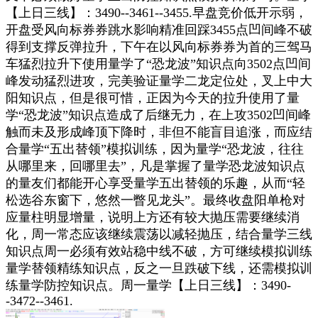
【上日三线】：3490--3461--3455.早盘竞价低开示弱，
开盘受风向标券券跳水影响精准回踩3455点凹间峰不破
得到支撑反弹拉升，下午在以风向标券券为首的三驾马
车猛烈拉升下使用量学了“恐龙波”知识点向3502点凹间
峰发动猛烈进攻，完美验证量学二龙定位处，叉上中大
阳知识点，但是很可惜，正因为今天的拉升使用了量
学“恐龙波”知识点造成了后继无力，在上攻3502凹间峰
触而未及形成峰顶下降时，非但不能盲目追涨，而应结
合量学“五出替领”模拟训练，因为量学“恐龙波，往往
从哪里来，回哪里去”，凡是掌握了量学恐龙波知识点
的量友们都能开心享受量学五出替领的乐趣，从而“轻
松选谷东窗下，悠然一瞥见龙头”。最终收盘阳单枪对
应量柱明显增量，说明上方还有较大抛压需要继续消
化，周一常态应该继续震荡以减轻抛压，结合量学三线
知识点周一必须有效站稳中线不破，方可继续模拟训练
量学替领精练知识点，反之一旦跌破下线，还需模拟训
练量学防控知识点。周一量学【上日三线】：3490-
-3472--3461.