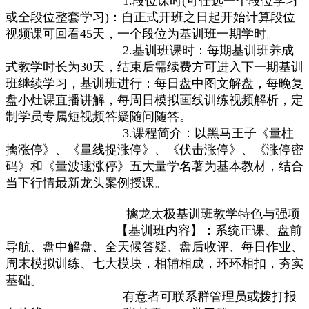
1.段位课时(可任选一个段位学习
或全段位整套学习)：自正式开班之日起开始计算段位
视频课可回看45天，一个段位为基训班一期学时。
2.基训班课时：每期基训班养成
式教学时长为30天，结束后需续费方可进入下一期基训
班继续学习，基训班进行：每日盘中图文解盘，每晚复
盘小灶课直播讲解，每周日模拟画线训练视频解析，定
制学员专属短视频答疑随问随答。
3.课程简介：以黑马王子《量柱
擒涨停》、《量线捉涨停》、《伏击涨停》、《涨停密
码》和《量波逮涨停》五大量学名著为基本教材，结合
当下行情最新龙头案例授课。
擒龙太极基训班教学特色与强项
【基训班内容】：系统正课、盘前
导航、盘中解盘、全天候答疑、盘后收评、每日作业、
周末模拟训练、七大模块，相辅相成，环环相扣，夯实
基础。
有意者可联系群管理员或拨打报