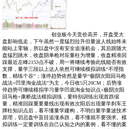
创业板今天竞价高开，开盘受大
盘影响低走，下午虽然一度猛烈拉升但量波人线始终未
能站上零轴，所以盘中没有安全追涨机会，其后跟随大
盘猛烈跳水，收盘阴单枪对应量柱为增量，收盘精准回
踩最近左峰2153点不破，周一将继续考验此线能否有效
支撑，量学三段以上达人依然可继续模拟训练“不理指
数，精练个谷”；涨停趋势依然是量学“极阴次阳回马枪
战法+凹里淘金战法”为主，今日收5只20CM；后势涨
停趋势可继续模拟学习量学凹底淘金知识点+极阴次阳
回马枪+康桥战法模拟训练，要特别训练出现首跌缩
量，精准回踩重要量线出现有效次阳后出现量学刹车王
牌柱知识点后，看不懂量学建构，不明白量学量波技术
原理，切忌盘中盲目追涨杀跌，看不懂就不要强求。模
拟训练一定要训练在自己认知之内的案例，看不懂的案