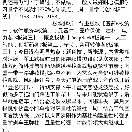
例还需做到：宁错过，不做错。一般人最好耐心模拟学
习量学不见次阳不动心知识点。 周一量学【创业板三
线】：2168--2156--2153
。
板块解析：行业板块【医药6板第
一；软件服务4板第二；元器件，医疗保健，建材，电
力各 3板第三】；概念板块【DeepSeek8板第一；人工
智能，创新药各7板第二；光伏，含可转债各6板第
三】；
今日没有明显热点；新科技，新能源，内需类相
对活跃；军工跌破昨日假阳继续模拟跟踪见底次阳；主
线方向新科技与新能源继续模拟跟踪热点轮动节奏；内
需一带一路继续模拟跳空不补；内需医药类仍可继续模
拟跟踪。风向标证券，今天好似酒后醉驾，竞价低开后
早盘挖坑打压，得到支撑下午开盘突然恐龙波急拉，好
似喝多了把油门踩进了油箱里，结果只能状道沿了，后
果就是翻车，结合恐龙波从哪里来，回哪里去，其后大
幅跳水收盘小阳单枪对应量柱倍量柱，周一结合三线空
间看跌防涨，必须以周四次阳作为基柱构建量性转强的
量学刹车王牌柱，且量性转强，才能引领大盘继续上
行。