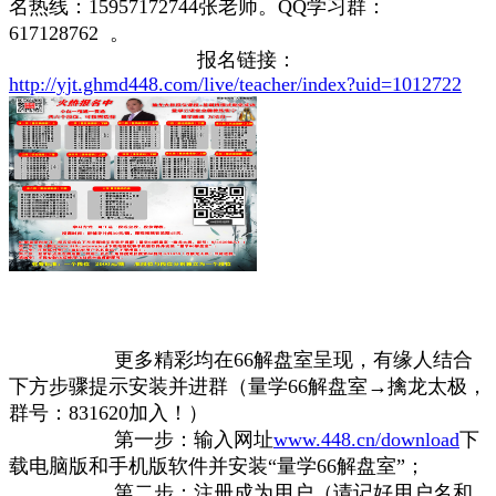
名热线：15957172744张老师。QQ学习群：
617128762 。
报名链接：
http://yjt.ghmd448.com/live/teacher/index?uid=1012722
更多精彩均在66解盘室呈现，有缘人结合
下方步骤提示安装并进群（量学66解盘室→擒龙太极，
群号：831620加入！）
第一步：输入网址
www.448.cn/download
下
载电脑版和手机版软件并安装“量学66解盘室”；
第二步：注册成为用户（请记好用户名和