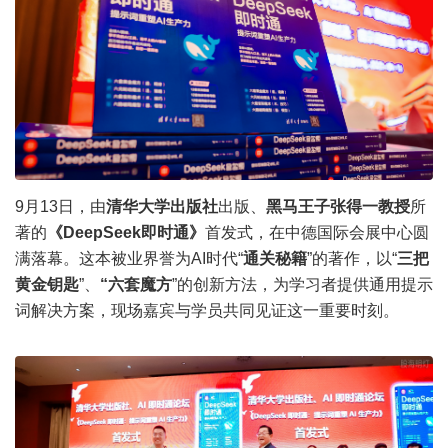
9月13日，由
清华大学出版社
出版、
黑马王子张得一教授
所
著的
《DeepSeek即时通》
首发式，在中德国际会展中心圆
满落幕。这本被业界誉为AI时代“
通关秘籍
”的著作，以“
三把
黄金钥匙
”、
“六套魔方
”的创新方法，为学习者提供通用提示
词解决方案，现场嘉宾与学员共同见证这一重要时刻。