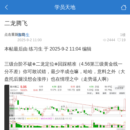
学员天地
二龙腾飞
点击重新加载
练习生
1楼
2025-9-2 11:00
2444
19
本帖最后由 练习生 于 2025-9-2 11:04 编辑
三级台阶不破➕二龙定位➕回踩精准（4.56第三级黄金线一
分不差）你可敢试错，最少半成仓嘛，哈哈，意料之外（大
盘托后腿没想会涨停）也在情理之中（走势逼人啊）