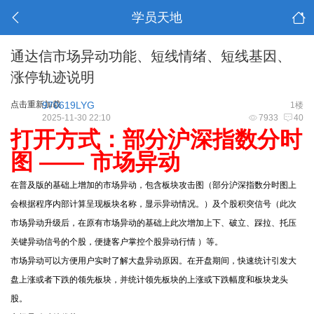
学员天地
通达信市场异动功能、短线情绪、短线基因、
涨停轨迹说明
点击重新加载
970619LYG
1楼
2025-11-30 22:10
7933
40
打开方式：部分沪深指数分时
图 —— 市场异动
在普及版的基础上增加的市场异动，包含板块攻击图（部分沪深指数分时图上
会根据程序内部计算呈现板块名称，显示异动情况。）及个股积突信号（此次
市场异动升级后，在原有市场异动的基础上此次增加上下、破立、踩拉、托压
关键异动信号的个股，便捷客户掌控个股异动行情 ）等。
市场异动可以方便用户实时了解大盘异动原因。在开盘期间，快速统计引发大
盘上涨或者下跌的领先板块，并统计领先板块的上涨或下跌幅度和板块龙头
股。