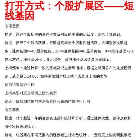
打开方式：个股扩展区——短
线基因
涨停基因
描述：通过个股历史的涨停次数及对应的主题的活跃度，综合计算得到。
特点：反应了个股活跃度，分数越高表示个股股性越活跃，近期涨停次数越
多；涨停基因>=40,显示红色，20<=涨停基因<40,显示黄色，0<=涨停基因<20,
显示灰色，涨停基因<0，显示绿色；多股涨停基因请参照短线宝。
上榜预测：通过计算个股的涨幅及成交量等指标，根据交易所公布的龙虎榜规
则，从交易日14:00开始持续预测个股上榜与否及其上榜的类型
预测结果
是否上榜
上榜类型
对应交易所上榜的类型
是否正确
预测结果与交易所最终公布的结果进行比对
涨跌基因
描述：对个股近一年的涨跌表现进行统计和分析，通过涨停次数、跌停次数和
涨停次日表现说明。
特点：对股票在不同范围内的涨跌幅进行次数统计，一定程度上能说明股票近