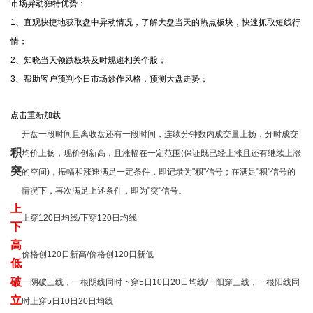
市场异动独特优势：
1、直观快捷地获取盘中异动情况，了解大盘当天的热点板块，快速抓取短线行
情；
2、知晓当天领跌板块及时规避相关个股；
3、帮助客户预判今日市场炒作风格，预测大盘走势；
点击重新加载
开盘一段时间且离收盘还有一段时间，连续分钟数内成交量上扬，分时成交
积
均价上扬，现价创新高，且涨幅在一定范围(保证既已经上涨且还有继续上涨
突
的空间)，振幅和涨速满足一定条件，即记录为"积"信号；在满足"积"信号的
情况下，再次满足上述条件，即为"突"信号。
上
上穿120日均线/下穿120日均线
下
高
价格创120日新高/价格创120日新低
低
破
一阴破三线，一根阴线同时下穿5日10日20日均线/一阳穿三线，一根阳线同
立
时上穿5日10日20日均线