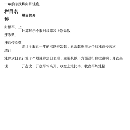
一年的涨跌风向和强度。
栏目名
栏目简介
称
封板率、上
计算展示个股封板率和上涨系数
涨系数、
涨跌停次数
统计个股近一年的涨跌停次数，直观数据展示个股涨跌停频次
统计
涨停次日表
计算了个股涨停次日表现，主要从以下方面进行数据说明：开盘高
现
开占比、开盘平均高开、收盘上涨比率、收盘平均涨幅